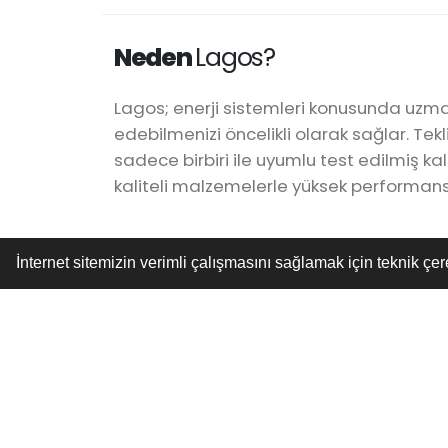
Neden
Lagos?
Lagos; enerji sistemleri konusunda uzman 
edebilmenizi öncelikli olarak sağlar. Tek
sadece birbiri ile uyumlu test edilmiş kal
kaliteli malzemelerle yüksek performans
İnternet sitemizin verimli çalışmasını sağlamak için teknik çer
500
Mutlu Müşteri