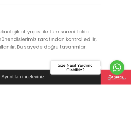
nolojik altyapısı ile tüm süreci takip
ühendislerimiz tarafından kontrol edilir,
ullanılır. Bu sayede doğru tasarımlar,
Size Nasıl Yardımcı
Olabiliriz?
n
Ayrıntıları inceleyiniz
Tamam
300
je
Bakım Anlaşması