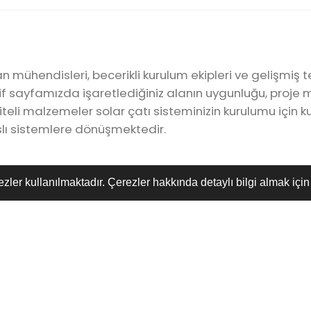
mühendisleri, becerikli kurulum ekipleri ve gelişmiş tek
lif sayfamızda işaretlediğiniz alanın uygunluğu, proje m
iteli malzemeler solar çatı sisteminizin kurulumu için k
lı sistemlere dönüşmektedir.
ezler kullanılmaktadır. Çerezler hakkında detaylı bilgi almak içi
9
1000
Çalışma Yılı
Tamamlanan Pro